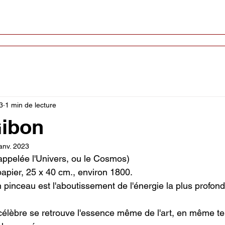
Cours hebdomadaires
Conférences
Biennales
In
3
1 min de lecture
Gibon
anv. 2023
 appelée l'Univers, ou le Cosmos)
apier, 25 x 40 cm., environ 1800.
 pinceau est l'aboutissement de l'énergie la plus profon
célèbre se retrouve l'essence même de l'art, en même t