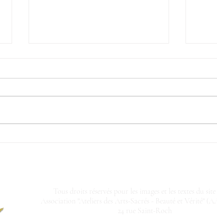
Le l
Programme des
conférences de la session
de juillet
Tous droits réservés pour les images et les textes du site
Association
"Ateliers des Arts-Sacrés - Beauté et Vérité" (A
24 rue Saint-Roch