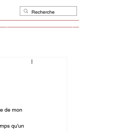
scriptions
Événements
Blog
de de mon 
emps qu'un 