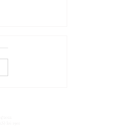
angage de l'âme
 ©2022.
AS) loi 1901