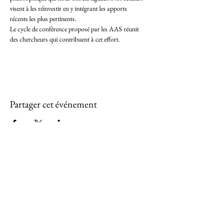
visent à les réinvestir en y intégrant les apports 
récents les plus pertinents.
Le cycle de conférence proposé par les AAS réunit 
des chercheurs qui contribuent à cet effort.
Partager cet événement
Tous droits réservés pour les images et les
textes du site ©2022.
Association
"Ateliers des Arts-Sacrés - Beauté
et Vérité" (AAS) loi 1901
24 rue Saint-Roch