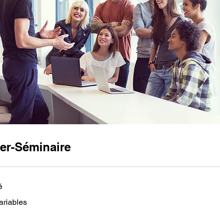
ier-Séminaire
é
variables